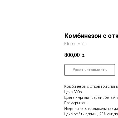
Комбинезон с от
Fitness-Mafia
800,00
р.
Узнать стоимость
Комбинезон с открытой спин
Цена 800р
Цвета :черный , серый , белый
Размеры :xs-L
Изделия изготовливаем так ж
Цена от 5ти единиц -20% скидк