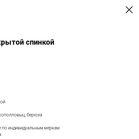
крытой спинкой
кой
, кополловыц, берюза
е по индивидуальным меркам
а