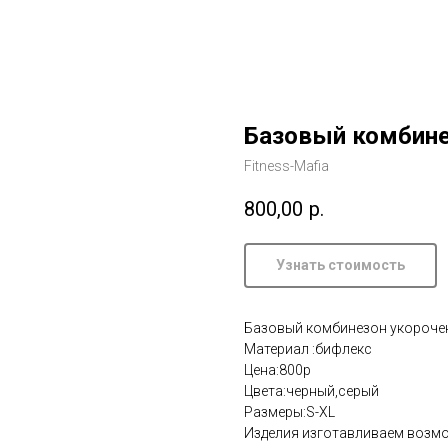
Базовый комбин
Fitness-Mafia
800,00
р.
Узнать стоимость
Базовый комбинезон укороче
Материал :бифлекс
Цена:800р
Цвета:черный,серый
Размеры:S-XL
Изделия изготавливаем возм