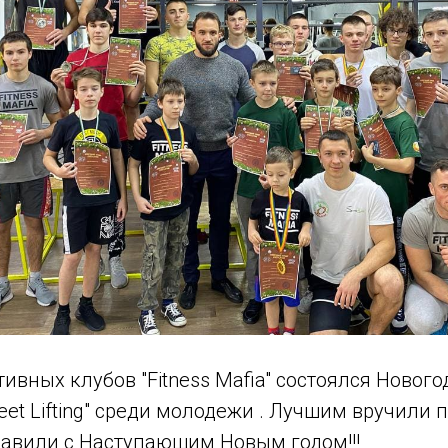
тивных клубов "Fitness Mafia" состоялся Новог
eet Lifting" среди молодежи . Лучшим вручили
равили с Наступающим Новым годом!!!