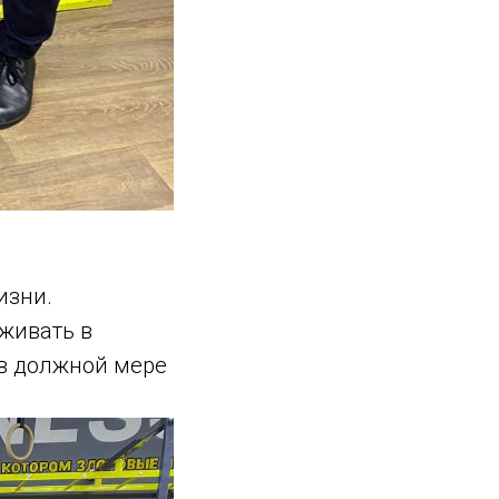
изни.
живать в
 в должной мере