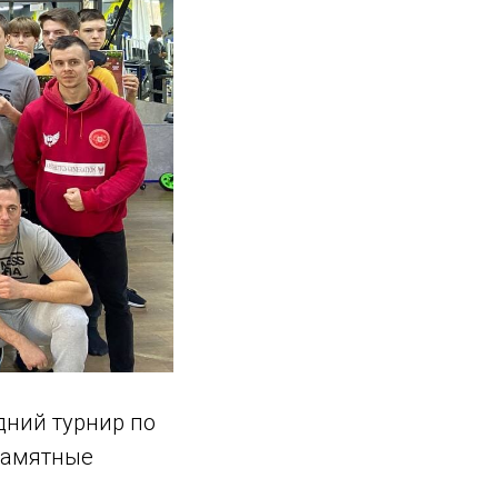
одний турнир по
 памятные