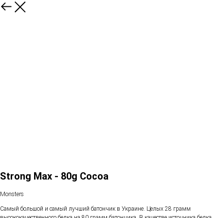
Strong Max - 80g Cocoa
Monsters
Самый большой и самый лучший батончик в Украине. Целых 28 грамм
высококачественного белка на 80 грамм батончика. В качестве источника белка