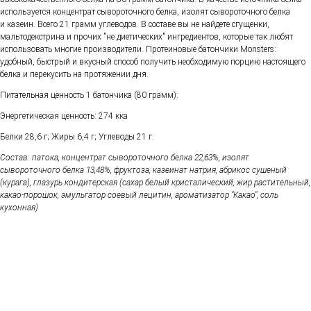
используется концентрат сывороточного белка, изолят сывороточного белка
и казеин. Всего 21 грамм углеводов. В составе вы не найдете сгущенки,
мальтодекстрина и прочих "не диетических" ингредиентов, которые так любят
использовать многие производители. Протеиновые батончики Monsters:
удобный, быстрый и вкусный способ получить необходимую порцию настоящего
белка и перекусить на протяжении дня.
Питательная ценность 1 батончика (80 грамм):
Энергетическая ценность: 274 кка
Белки 28,6 г; Жиры 6,4 г; Углеводы 21 г.
Состав: патока, концентрат сывороточного белка 22,63%, изолят
сывороточного белка 13,48%, фруктоза, казеинат натрия, абрикос сушеный
(курага), глазурь кондитерская (сахар белый кристалический, жир растительный,
какао-порошок, эмульгатор соевый лецитин, ароматизатор "Какао", соль
кухонная)