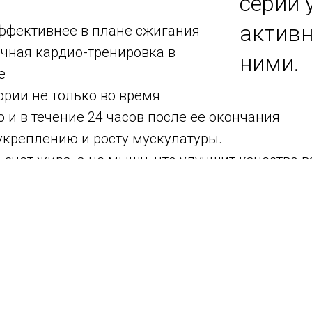
серий 
активн
 эффективнее в плане сжигания
ычная кардио-тренировка в
ними.
е
рии не только во время
о и в течение 24 часов после ее окончания
укреплению и росту мускулатуры.
а счет жира, а не мышц, что улучшит качество в
ердечно-сосудистой системы