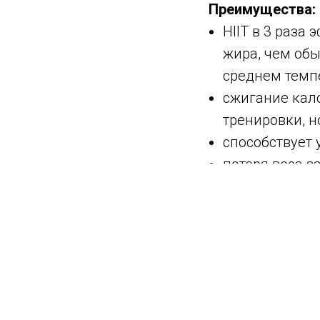
Преимущества:
HIIT в 3 раза
жира, чем об
среднем темп
сжигание кало
тренировки, н
способствует 
потеря веса з
укрепление с