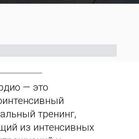
ардио — это
оинтенсивный
альный тренинг,
щий из интенсивных