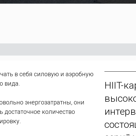
чать в себя силовую и аэробную
HIIT-к
о вида.
высок
овольно энергозатратны, они
интерв
ь достаточное количество
ировку.
состоя